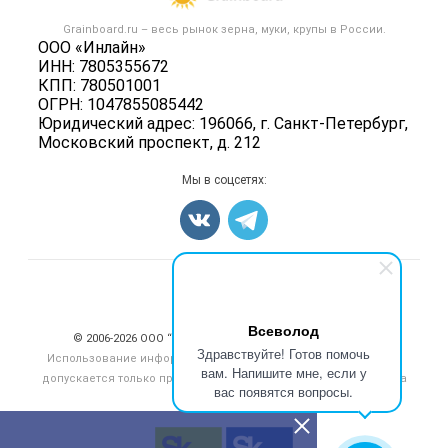
Крупы
Контактная информация
Форум
Grainboard.ru – весь
рынок зерна, муки, крупы
в России.
Мука
Политика обработки персональных данных
ООО «Инлайн»
Вакансии
Семена
ИНН: 7805355672
Для СМИ
Блог
КПП: 780501001
Корма
ОГРН: 1047855085442
Оборудование
Юридический адрес: 196066, г. Санкт-Петербург,
Московский проспект, д. 212
Прочее
Добавить объявление
Мы в соцсетях:
Карта объявлений
Счетчики, авторское право, логотипы
Всеволод
© 2006‑2026 ООО “Инлайн”. 12+ Все права защищены.
Здравствуйте! Готов помочь
Использование информации, размещенной на данном сайте,
вам. Напишите мне, если у
допускается только при размещении активной гиперссылки на
вас появятся вопросы.
сайт
grainboard.ru