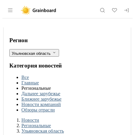
Раздел навигации по сайту grainboard.
В Ульяновской области активными т
Фильтры
Регион
Ульяновская область
Категория новостей
Все
Главные
Региональные
Дальнее зарубежье
Ближнее зарубежье
Новости компаний
Обзоры отрасли
Новости
Разделы
Новости
Региональные
Ульяновская область