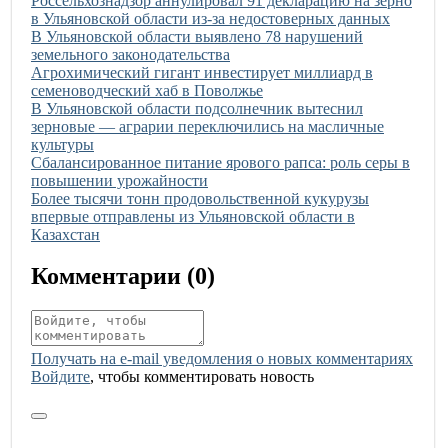
Россельхознадзор аннулировал 91 декларацию на зерно
в Ульяновской области из-за недостоверных данных
Иллюстрация новости
В Ульяновской области выявлено 78 нарушений
земельного законодательства
Иллюстрация новости
Агрохимический гигант инвестирует миллиард в
семеноводческий хаб в Поволжье
Иллюстрация новости
В Ульяновской области подсолнечник вытеснил
зерновые — аграрии переключились на масличные
культуры
Иллюстрация новости
Сбалансированное питание ярового рапса: роль серы в
повышении урожайности
Иллюстрация новости
Более тысячи тонн продовольственной кукурузы
впервые отправлены из Ульяновской области в
Казахстан
Комментарии (
0
)
Получать на e‑mail уведомления о новых комментариях
Войдите
, чтобы комментировать новость