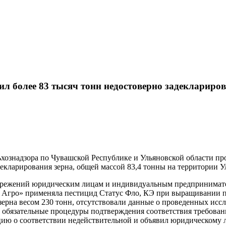
ил более 83 тысяч тонн недостоверно задеклариров
ельхознадзора по Чувашской Республике и Ульяновской области п
екларирования зерна, общей массой 83,4 тонны на территории У
стережений юридическим лицам и индивидуальным предпринимат
гро» применяла пестицид Статус Фло, КЭ при выращивании пше
зерна весом 230 тонн, отсутствовали данные о проведенных иссл
 обязательные процедуры подтверждения соответствия требован
ацию о соответствии недействительной и объявил юридическому 