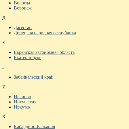
Вологда
Воронеж
Д
Дагестан
Донецкая народная республика
Е
Еврейская автономная область
Екатеринбург
З
Забайкальский край
И
Иваново
Ингушетия
Иркутск
К
Кабардино-Балкария