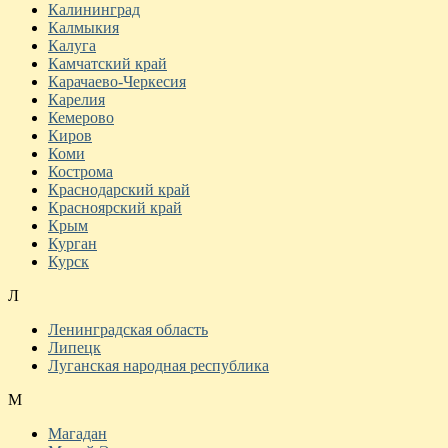
Калининград
Калмыкия
Калуга
Камчатский край
Карачаево-Черкесия
Карелия
Кемерово
Киров
Коми
Кострома
Краснодарский край
Красноярский край
Крым
Курган
Курск
Л
Ленинградская область
Липецк
Луганская народная республика
М
Магадан