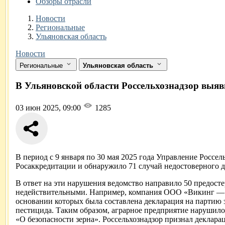
Обзоры отрасли
Новости
Разделы
Новости
Региональные
Ульяновская область
Новости
Региональные
Ульяновская область
В Ульяновской области Россельхознадзор выяв
03 июн 2025, 09:00
1285
В период с 9 января по 30 мая 2025 года Управление Росс
Росаккредитации и обнаружило 71 случай недостоверного д
В ответ на эти нарушения ведомство направило 50 предо
недействительными. Например, компания ООО «Викинг — А
основании которых была составлена декларация на партию 
пестицида. Таким образом, аграрное предприятие нарушило
«О безопасности зерна». Россельхознадзор признал деклар