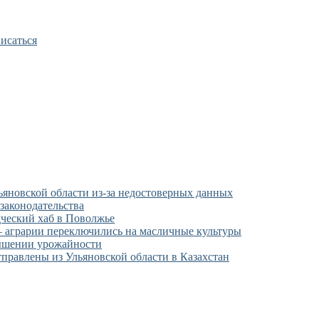
исаться
ьяновской области из-за недостоверных данных
законодательства
ческий хаб в Поволжье
 аграрии переключились на масличные культуры
вышении урожайности
правлены из Ульяновской области в Казахстан