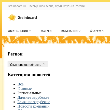
Раздел навигации по сайту grainboard.
Grainboard.ru – весь
рынок зерна, муки, крупы
в России.
Авторизация и меню пользователя
Навигация по разделам сайта grainboard.ru
ОБЪЯВЛЕНИЯ
УСЛУГИ
КОМПАНИИ
ФОРУМ
Все объявления
О каталоге компаний
Все темы
Мои объявления
Каталог компаний
Избранные
В Ульяновской области Россельхознад
Фильтры
Регион
Моя компания
С моим уч
Ульяновская область
Платное размещение
Категория новостей
Все
Главные
Региональные
Дальнее зарубежье
Ближнее зарубежье
Новости компаний