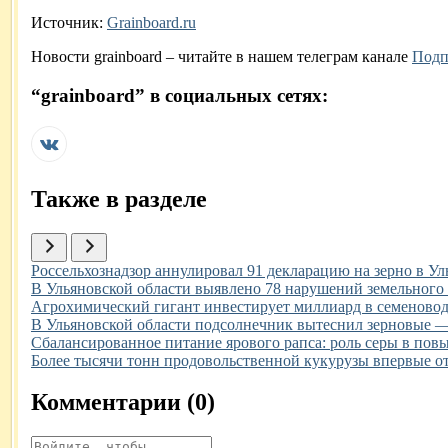
Источник:
Grainboard.ru
Новости
grainboard
– читайте в нашем телеграм канале
Подп
“
grainboard
” в социальных сетях:
Также в разделе
Иллюстрация новости
Россельхознадзор аннулировал 91 декларацию на зерно в Ул
Иллюстрация новости
В Ульяновской области выявлено 78 нарушений земельного 
Иллюстрация новости
Агрохимический гигант инвестирует миллиард в семеновод
Иллюстрация новости
В Ульяновской области подсолнечник вытеснил зерновые —
Иллюстрация новости
Сбалансированное питание ярового рапса: роль серы в по
Иллюстрация новости
Более тысячи тонн продовольственной кукурузы впервые от
Комментарии (
0
)