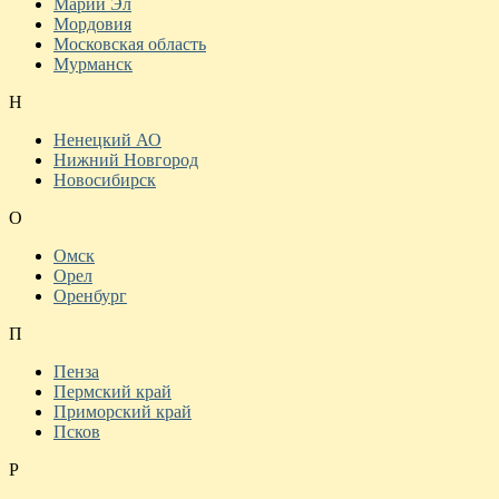
Марий Эл
Мордовия
Московская область
Мурманск
Н
Ненецкий АО
Нижний Новгород
Новосибирск
О
Омск
Орел
Оренбург
П
Пенза
Пермский край
Приморский край
Псков
Р