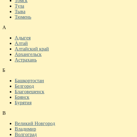
Томск
Тула
Тыва
Тюмень
А
Адыгея
Алтай
Алтайский край
Архангельск
Астрахань
Б
Башкортостан
Белгород
Благовещенск
Брянск
Бурятия
В
Великий Новгород
Владимир
Волгоград