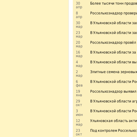
30
Более тысячи тонн продов
апр
8
Россельхознадзор провери
апр
30
В Ульяновской области за
мар
23
В Ульяновской области за
мар
20
Россельхознадзор провёл
мар
16
В Ульяновской области за
мар
4
В Ульяновской области в
мар
2
Элитные семена зерновых
мар
6
В Ульяновской области Р
фев
19
Россельхознадзор выявил 
янв
29
В Ульяновской области а
окт
3
В Ульяновской области Р
июн
12
Ульяновская область акти
мар
23
Под контролем Россельхоз
окт