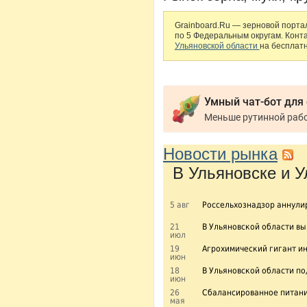
Grainboard.Ru — зерновой портал
по 5 Федеральным округам. Конт
Ульяновской области
на бесплатн
Умный чат-бот для
Новости рынка
В Ульяновске и У
5 авг
Россельхознадзор аннулир
21
В Ульяновской области в
июл
19
Агрохимический гигант и
июн
18
В Ульяновской области п
июн
26
Сбалансированное питани
мая