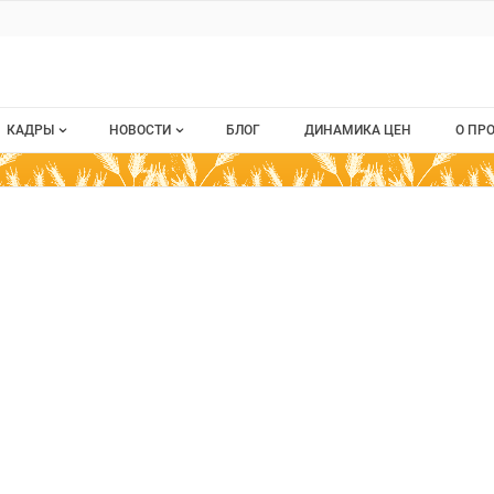
ru
КАДРЫ
НОВОСТИ
БЛОГ
ДИНАМИКА ЦЕН
О ПР
Все вакансии
Новости рынка
О п
Все резюме
Кон
гиона
стием
Пуб
Раз
Кар