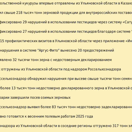
ольственной кукурузы впервые отправлены из Ульяновской области в Казах
л свыше 218 тысяч тонн зерновой продукции для внутрироссийских поставо
фиксировано 29 нарушений в использовании пестицидов через систему «Сат
фиксировано 27 нарушений в использовании пестицидов благодаря системе 
 15 профилактических визитов в Ульяновской области через приложение «И
 нарушения в системе "Аргус-Фито" вынесено 20 предостережений
ыявлено 32 тысячи тонн зерна с недостоверным декларированием
 отгружены из Ульяновской области под надзором Россельхознадзора
оссельхознадзор обнаружил нарушения при высеве свыше тысячи тонн семян
более 13 тысяч тонн недостоверно декларированного зерна в Ульяновской 
грарии завершили посев озимых зерновых
оссельхознадзор выявил более 83 тысяч тонн недостоверно задекларированн
вно готовится к весенним полевым работам 2025 года
надзора из Ульяновской области в соседние регионы отгружено 317 тонн э