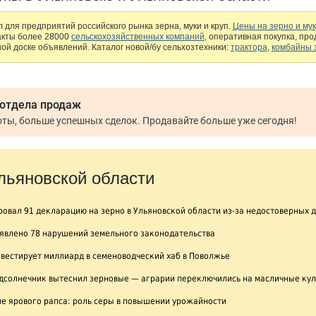
 для предприятий российского рынка зерна, муки и круп.
Цены на зерно и му
акты более 28000
сельскохозяйственных компаний
, оперативная покупка, пр
ой доске объявлений. Каталог новой/бу сельхозтехники:
трактора
,
комбайны 
 отдела продаж
Меньше рутинной работы, больше успешных сделок. Продавайте больше уже сегодня!
льяновской области
овал 91 декларацию на зерно в Ульяновской области из-за недостоверных 
ыявлено 78 нарушений земельного законодательства
нвестирует миллиард в семеноводческий хаб в Поволжье
одсолнечник вытеснил зерновые — аграрии переключились на масличные ку
е ярового рапса: роль серы в повышении урожайности