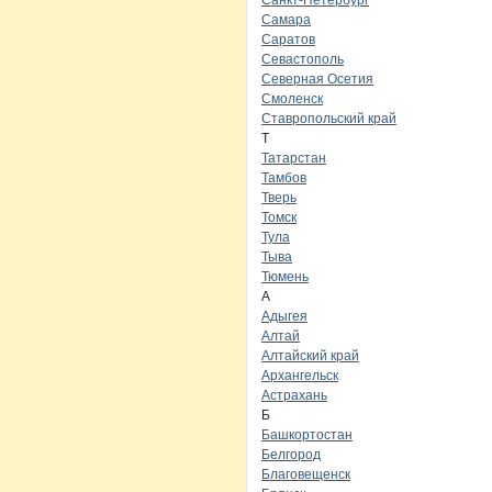
Санкт-Петербург
Самара
Саратов
Севастополь
Северная Осетия
Смоленск
Ставропольский край
Т
Татарстан
Тамбов
Тверь
Томск
Тула
Тыва
Тюмень
А
Адыгея
Алтай
Алтайский край
Архангельск
Астрахань
Б
Башкортостан
Белгород
Благовещенск