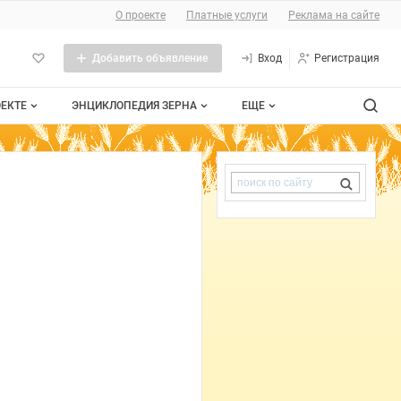
О сайте
О проекте
Платные услуги
Реклама на сайте
Добавить объявление
Вход
Регистрация
ОЕКТЕ
ЭНЦИКЛОПЕДИЯ ЗЕРНА
ЕЩЕ
роекте
Стандарты
Сельхозтехника
Поиск по сайту
тактная информация
Пшеница
Контакты
личная оферта
Рожь
мещение рекламы
Ячмень
та сайта
Таблица мер и весов
Документы