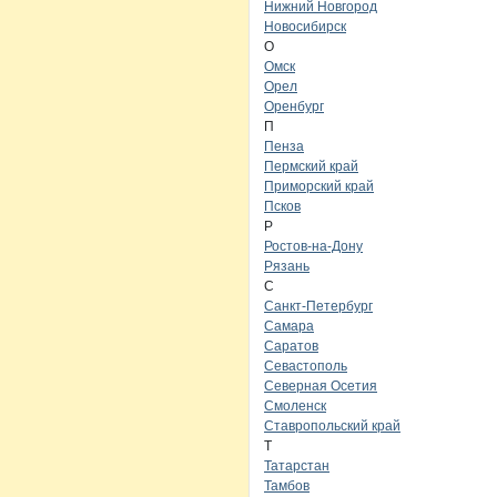
Нижний Новгород
Новосибирск
О
Омск
Орел
Оренбург
П
Пенза
Пермский край
Приморский край
Псков
Р
Ростов-на-Дону
Рязань
С
Санкт-Петербург
Самара
Саратов
Севастополь
Северная Осетия
Смоленск
Ставропольский край
Т
Татарстан
Тамбов