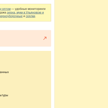
ку оптом
— удобные мониторинги
одажа
зерна, муки в Ульяновске и
зерноуборочные
и
сеялки
.
данных
льтуры