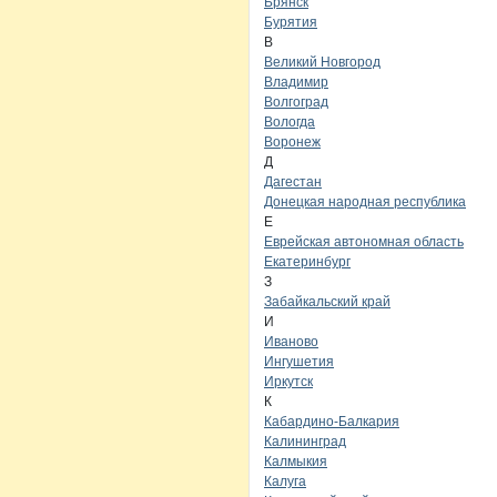
Брянск
Бурятия
В
Великий Новгород
Владимир
Волгоград
Вологда
Воронеж
Д
Дагестан
Донецкая народная республика
Е
Еврейская автономная область
Екатеринбург
З
Забайкальский край
И
Иваново
Ингушетия
Иркутск
К
Кабардино-Балкария
Калининград
Калмыкия
Калуга