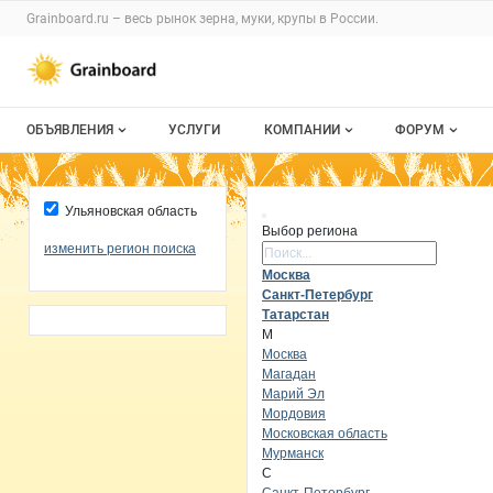
Раздел навигации по сайту grainboard.
Grainboard.ru – весь
рынок зерна, муки, крупы
в России.
Авторизация и меню пользователя
Навигация по разделам сайта grainboard.ru
ОБЪЯВЛЕНИЯ
УСЛУГИ
КОМПАНИИ
ФОРУМ
Все объявления
О каталоге компаний
Все темы
Ульяновская область
Мои объявления
Каталог компаний
Избранные
Выбор региона
изменить регион поиска
Поиск ре
Моя компания
С моим уча
Москва
Санкт-Петербург
Платное размещение
Татарстан
М
Москва
Магадан
Марий Эл
Мордовия
Московская область
Мурманск
С